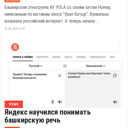
эксклюзив
Башкирская этногруппа AY YOLA со своим хитом Homay,
написанным по мотивам эпоса "Урал-батыр", буквально
взорвала российский интернет. А теперь начала ...
01.04.2025 14:07
ЯЗЫК
Яндекс научился понимать
башкирскую речь