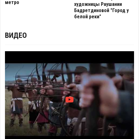
метро
художницы Раушании
Бадретдиновой "Город у
белой реки"
ВИДЕО