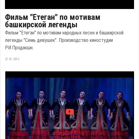
Фильм "Етеган" по мотивам
башкирской легенды
Фильм "Етеган" по мотивам народных песен и башкирской
легенды "Семь девушек". Производство киностудии
Р.И.Продакшн.
21.01.2015