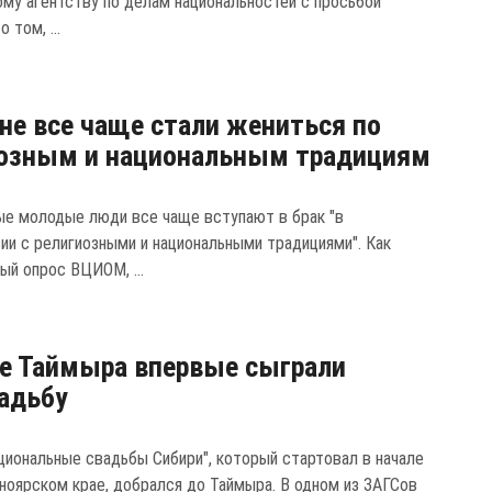
му агентству по делам национальностей с просьбой
 том, ...
не все чаще стали жениться по
иозным и национальным традициям
е молодые люди все чаще вступают в брак "в
ии с религиозными и национальными традициями". Как
ый опрос ВЦИОМ, ...
е Таймыра впервые сыграли
адьбу
циональные свадьбы Сибири", который стартовал в начале
сноярском крае, добрался до Таймыра. В одном из ЗАГСов