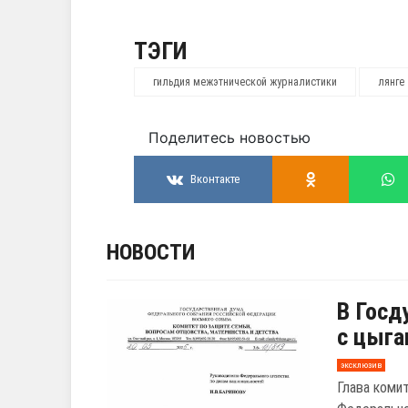
ТЭГИ
гильдия межэтнической журналистики
лянге
Поделитесь новостью
Вконтакте
НОВОСТИ
В Госд
с цыга
эксклюзив
Глава коми