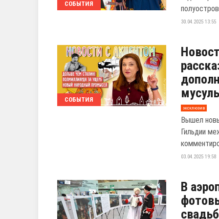
СОБЫТИЯ
полуострова
30.04.2025 13:55
Новост
расска
допол
мусул
СОБЫТИЯ
эксклюзив
Вышел новы
Гильдии ме
комментиро
03.04.2025 19:58
В аэро
фотовы
свадьб