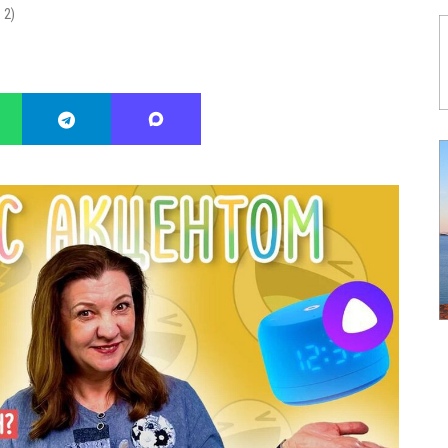
:
2
)