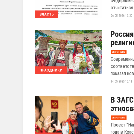
Федерально
отчитаться о
ВЛАСТЬ
26.05.2026 10:30
Россия
религ
эксклюзив
Современны
соответств
ПРАЗДНИКИ
показал нов
14.05.2025 12:11
В ЗАГС
этносв
эксклюзив
Проект "На
года в Кра