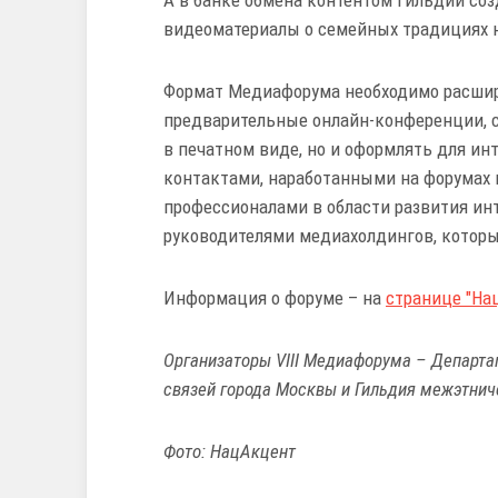
А в банке обмена контентом Гильдии соз
видеоматериалы о семейных традициях 
Формат Медиафорума необходимо расшири
предварительные онлайн-конференции, с
в печатном виде, но и оформлять для ин
контактами, наработанными на форумах 
профессионалами в области развития инт
руководителями медиахолдингов, котор
Информация о форуме – на
странице "На
Организаторы VIII Медиафорума – Департ
связей города Москвы и Гильдия межэтнич
Фото: НацАкцент