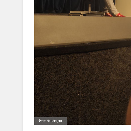
Фото: НацАкцент