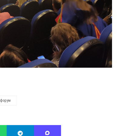
афорум