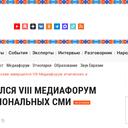
ты
События
Эксперты
Интервью
Разговорник
Нар
от
Медиафорум
Этнопарки
Образование
Звук Евразии
скве завершился VIII Медиафорум этнических и
ЛСЯ VIII МЕДИАФОРУМ
ГИОНАЛЬНЫХ СМИ
ЭКСКЛЮЗИВ
:
1
)