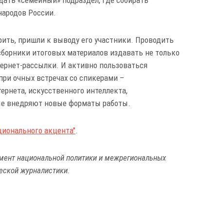
дать «семейный» подраздел, где собирать
народов России.
ть, пришли к выводу его участники. Проводить
борники итоговых материалов издавать не только
тернет-рассылки. И активно пользоваться
при очных встречах со спикерами –
ернета, искусственного интеллекта,
ые внедряют новые форматы работы.
ционального акцента"
.
амент национальной политики и межрегиональных
еской журналистики.