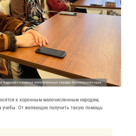
 и поддержке коренных малочисленных народов Красноярского края.
осятся к коренным малочисленным народам,
а учебы. От желающих получить такую помощь