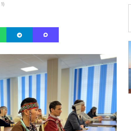
:
1
)