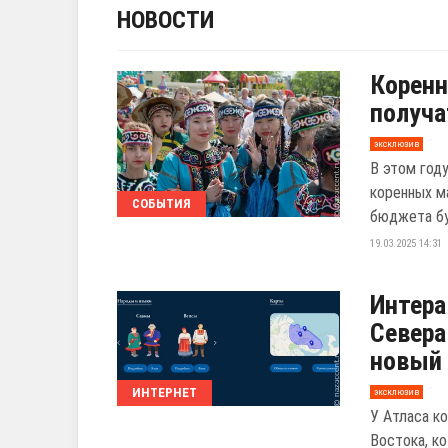
НОВОСТИ
Коренн
получа
эксклюзив
В этом год
коренных м
СОБЫТИЯ
бюджета бу
19.03.2025 14:31
Интера
Севера
новый 
ИНТЕРНЕТ
эксклюзив
У Атласа к
Востока, ко