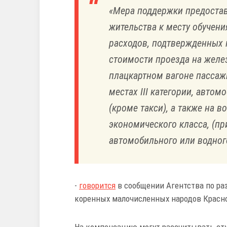
«Мера поддержки предоставл
жительства к месту обучени
расходов, подтвержденных
стоимости проезда на желе
плацкартном вагоне пассаж
местах III категории, авто
(кроме такси), а также на 
экономического класса, (пр
автомобильного или водног
-
говорится
в сообщении Агентства по ра
коренных малочисленных народов Красно
На компенсацию могут рассчитывать сту