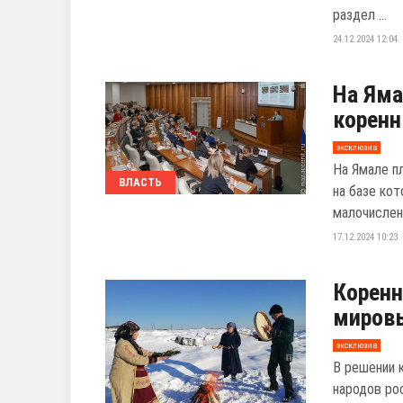
раздел ...
24.12.2024 12:04
На Яма
коренн
эксклюзив
На Ямале п
ВЛАСТЬ
на базе ко
малочислен
17.12.2024 10:23
Коренн
миров
эксклюзив
В решении 
народов ро