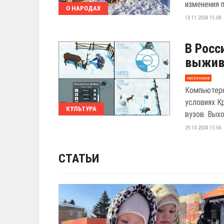
изменения п
О НАРОДАХ
18.11.2024 15:08
В Росс
выжива
эксклюзив
Компьютерн
условиях К
КУЛЬТУРА
вузов. Выхо
29.10.2024 15:54
СТАТЬИ