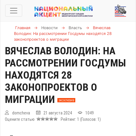
Главная
→
Новости
→
Власть
→
Вячеслав
Володин: На рассмотрении Госдумы находятся 28
законопроектов о миграции
ВЯЧЕСЛАВ ВОЛОДИН: НА
РАССМОТРЕНИИ ГОСДУМЫ
НАХОДЯТСЯ 28
ЗАКОНОПРОЕКТОВ О
МИГРАЦИИ
ЭКСКЛЮЗИВ
domcheva
21 августа 2024
1049
Оцените статью
Рейтинг:
1
(Голосов:
1
)