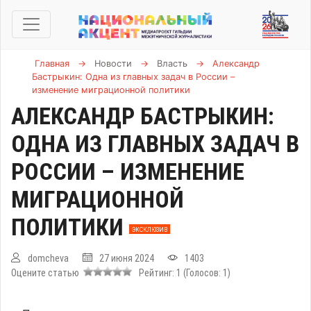
Главная
→
Новости
→
Власть
→
Александр
Бастрыкин: Одна из главных задач в России –
изменение миграционной политики
АЛЕКСАНДР БАСТРЫКИН:
ОДНА ИЗ ГЛАВНЫХ ЗАДАЧ В
РОССИИ – ИЗМЕНЕНИЕ
МИГРАЦИОННОЙ
ПОЛИТИКИ
ЭКСКЛЮЗИВ
domcheva
27 июня 2024
1403
Оцените статью
Рейтинг:
1
(Голосов:
1
)