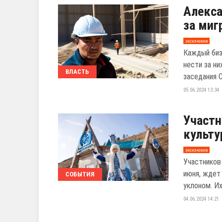
Алекса
за миг
эксклюзив
Каждый биз
нести за н
ВЛАСТЬ
заседания С
05.06.2024 13:34
Участн
культу
эксклюзив
Участников 
июня, ждет
СОБЫТИЯ
уклоном. Их 
04.06.2024 14:21