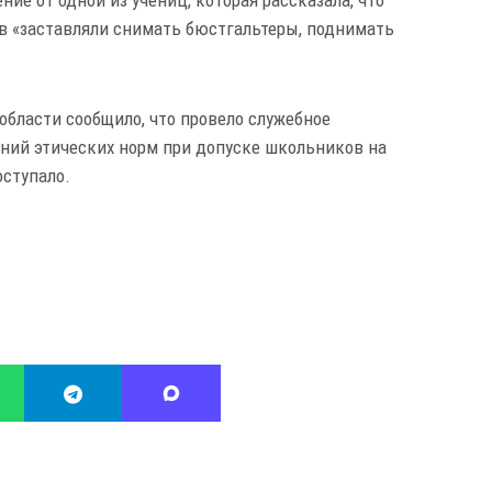
ние от одной из учениц, которая рассказала, что
ов «заставляли снимать бюстгальтеры, поднимать
области сообщило, что провело служебное
ений этических норм при допуске школьников на
оступало.