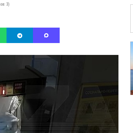
сов:
3
)