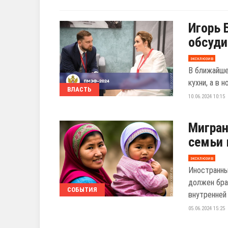
Игорь 
обсуди
эксклюзив
В ближайше
кухни, а в 
ВЛАСТЬ
10.06.2024 10:15
Мигран
семьи 
эксклюзив
Иностранны
должен бра
СОБЫТИЯ
внутренней 
05.06.2024 15:25