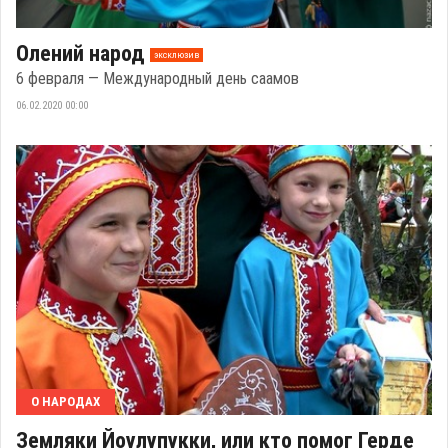
Олений народ
эксклюзив
6 февраля — Международный день саамов
06.02.2020 00:00
О НАРОДАХ
Земляки Йоулупукки, или кто помог Герде