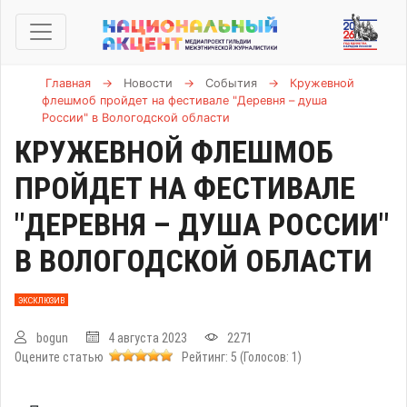
Главная
→
Новости
→
События
→
Кружевной
флешмоб пройдет на фестивале "Деревня – душа
России" в Вологодской области
КРУЖЕВНОЙ ФЛЕШМОБ
ПРОЙДЕТ НА ФЕСТИВАЛЕ
"ДЕРЕВНЯ – ДУША РОССИИ"
В ВОЛОГОДСКОЙ ОБЛАСТИ
ЭКСКЛЮЗИВ
bogun
4 августа 2023
2271
Оцените статью
Рейтинг:
5
(Голосов:
1
)