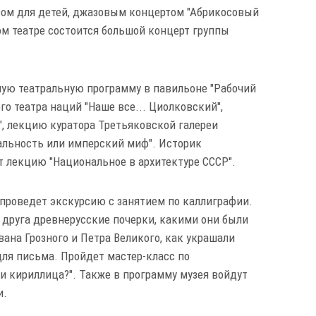
вом для детей, джазовым концертом "Абрикосовый
ом театре состоится большой концерт группы
ную театральную программу в павильоне "Рабочий
го театра наций "Наше все... Циолковский",
н", лекцию куратора Третьяковской галереи
еальность или имперский миф". Историк
т лекцию "Национальное в архитектуре СССР".
 проведет экскурсию с занятием по каллиграфии.
 друга древнерусские почерки, какими они были
вана Грозного и Петра Великого, как украшали
ля письма. Пройдет мастер-класс по
и кириллица?". Также в программу музея войдут
и.