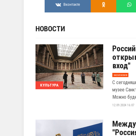
Вконтакте
НОВОСТИ
Россий
открыв
вход"
эксклюзив
С сегодняш
КУЛЬТУРА
музее Санк
Можно будет
12.09.2024 16:07
Между
"Росси