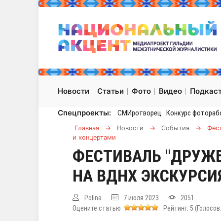
Новости
Статьи
Фото
Видео
Подкас
Спецпроекты:
СМИротворец
Конкурс фотораб
Главная
→
Новости
→
События
→
Фес
и концертами
ФЕСТИВАЛЬ "ДРУЖБ
НА ВДНХ ЭКСКУРС
Polina
7 июля 2023
2051
Оцените статью
Рейтинг:
5
(Голосов