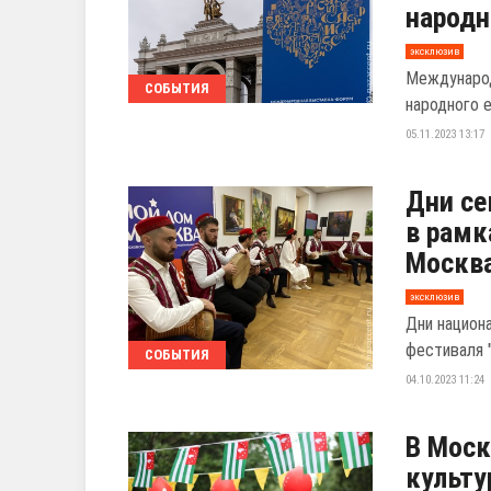
народн
эксклюзив
Международ
СОБЫТИЯ
народного 
05.11.2023 13:17
Дни се
в рамк
Москв
эксклюзив
Дни национ
фестиваля 
СОБЫТИЯ
04.10.2023 11:24
В Моск
культ