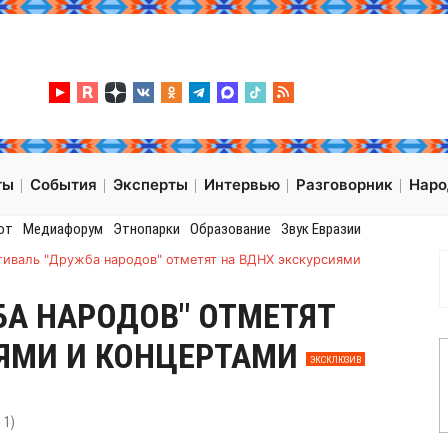
ты
События
Эксперты
Интервью
Разговорник
Нар
от
Медиафорум
Этнопарки
Образование
Звук Евразии
тиваль "Дружба народов" отметят на ВДНХ экскурсиями
А НАРОДОВ" ОТМЕТЯТ
ИЯМИ И КОНЦЕРТАМИ
ЭКСКЛЮЗИВ
:
1
)