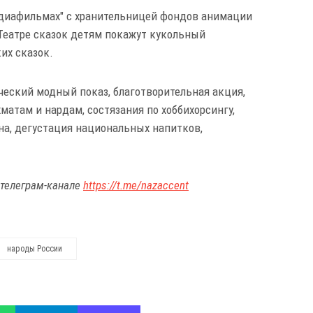
в диафильмах" с хранительницей фондов анимации
Театре сказок детям покажут кукольный
их сказок.
ческий модный показ, благотворительная акция,
матам и нардам, состязания по хоббихорсингу,
на, дегустация национальных напитков,
 телеграм-канале
https://t.me/nazaccent
народы России