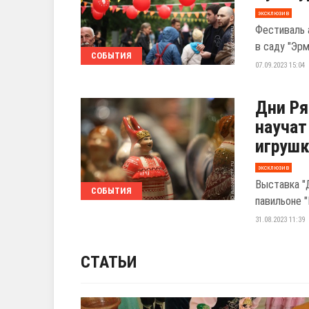
эксклюзив
Фестиваль 
в саду "Эрм
СОБЫТИЯ
07.09.2023 15:04
Дни Ря
научат
игруш
эксклюзив
Выставка "
СОБЫТИЯ
павильоне "
31.08.2023 11:39
СТАТЬИ