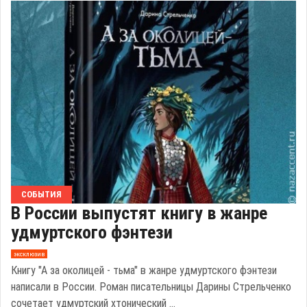
СОБЫТИЯ
В России выпустят книгу в жанре
удмуртского фэнтези
эксклюзив
Книгу "А за околицей - тьма" в жанре удмуртского фэнтези
написали в России. Роман писательницы Дарины Стрельченко
сочетает удмуртский хтонический ...