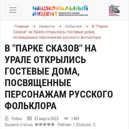
Главная
→
Новости
→
События
→
В "Парке
Сказов" на Урале открылись гостевые дома,
посвященные персонажам русского фольклора
В "ПАРКЕ СКАЗОВ" НА
УРАЛЕ ОТКРЫЛИСЬ
ГОСТЕВЫЕ ДОМА,
ПОСВЯЩЕННЫЕ
ПЕРСОНАЖАМ РУССКОГО
ФОЛЬКЛОРА
Polina
22 марта 2023
1489
Оцените статью
Рейтинг:
1
(Голосов:
1
)