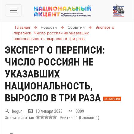
Главная
→
Новости
→
События
→
Эксперт о
переписи: Число россиян не указавших
национальность, выросло в три раза
ЭКСПЕРТ О ПЕРЕПИСИ:
ЧИСЛО РОССИЯН НЕ
УКАЗАВШИХ
НАЦИОНАЛЬНОСТЬ,
ВЫРОСЛО В ТРИ РАЗА
ЭКСКЛЮЗИВ
bogun
10 января 2023
3309
Оцените статью
Рейтинг:
1
(Голосов:
1
)