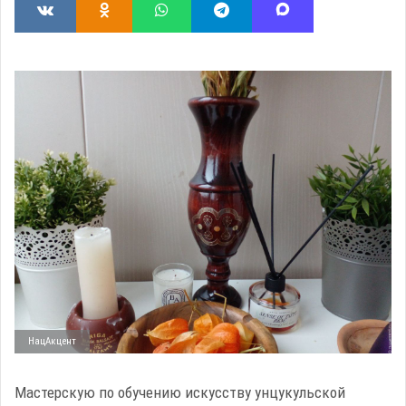
НацАкцент
Мастерскую по обучению искусству унцукульской