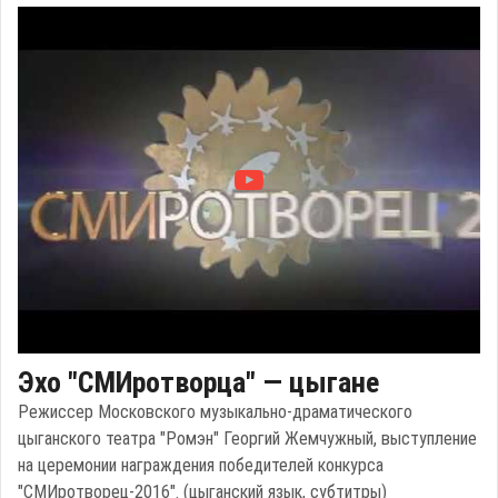
Эхо "СМИротворца" — цыгане
Режиссер Московского музыкально-драматического
цыганского театра "Ромэн" Георгий Жемчужный, выступление
на церемонии награждения победителей конкурса
"СМИротворец-2016". (цыганский язык, субтитры)