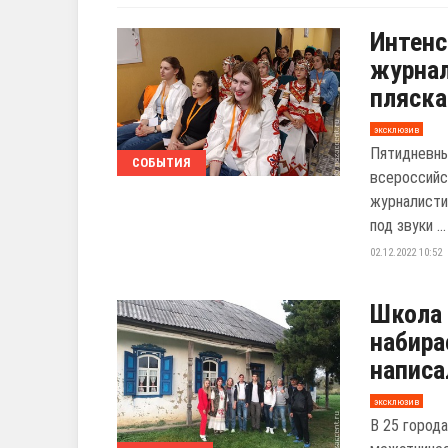
Интен
журнал
пляск
эксклюзив
Пятидневны
СОБЫТИЯ
всероссийс
журналисти
под звуки ...
02.12.2022 10:52
Школа
набира
написа
эксклюзив
В 25 город