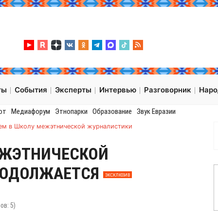
ты
События
Эксперты
Интервью
Разговорник
Нар
от
Медиафорум
Этнопарки
Образование
Звук Евразии
ем в Школу межэтнической журналистики
ЕЖЭТНИЧЕСКОЙ
РОДОЛЖАЕТСЯ
ЭКСКЛЮЗИВ
сов:
5
)