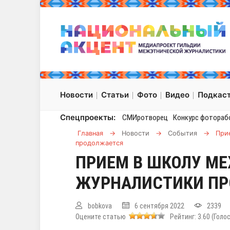
Новости
Статьи
Фото
Видео
Подкас
Спецпроекты:
СМИротворец
Конкурс фотораб
Главная
→
Новости
→
События
→
При
продолжается
ПРИЕМ В ШКОЛУ М
ЖУРНАЛИСТИКИ П
bobkova
6 сентября 2022
2339
Оцените статью
Рейтинг:
3.60
(Голо