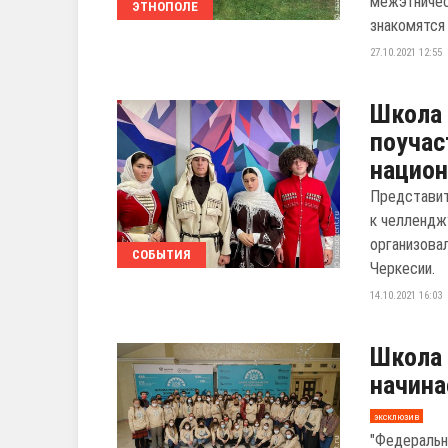
межэтничес
ЭТНОПОЛЕ
знакомятся
27.10.2021 12:55
Школа
поучас
нацио
Представит
к челлендж
организова
СОБЫТИЯ
Черкесии.
14.10.2021 16:03
Школа
начина
эксклюзив
"Федеральн