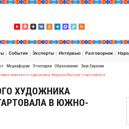
ты
События
Эксперты
Интервью
Разговорник
Нар
от
Медиафорум
Этнопарки
Образование
Звук Евразии
тавка нивхского художника Федора Мыгуна стартовала в
ОГО ХУДОЖНИКА
ТАРТОВАЛА В ЮЖНО-