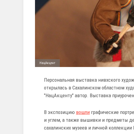
НацАкцент
Персональная выставка нивхского худож
открылась в Сахалинском областном худ
"НацАкценту" автор. Выставка приуроче
В экспозицию
вошли
графические портр
и углем, а также вышивки и предметы д
сахалинских музеев и личной коллекции