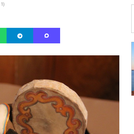
:
1
)