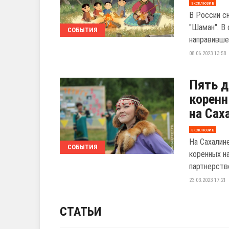
эксклюзив
В России с
"Шаман". В 
СОБЫТИЯ
направившем
08.06.2023 13:58
Пять 
коренн
на Сах
эксклюзив
На Сахалин
СОБЫТИЯ
коренных н
партнерств
23.03.2023 17:21
СТАТЬИ