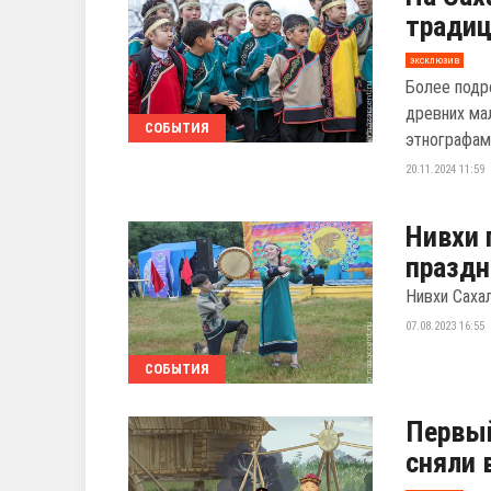
традиц
эксклюзив
Более подр
древних ма
СОБЫТИЯ
этнографам,
20.11.2024 11:59
Нивхи 
праздн
Нивхи Сахал
07.08.2023 16:55
СОБЫТИЯ
Первый
сняли 