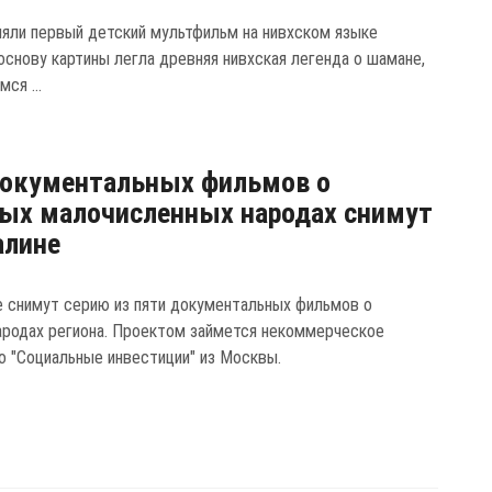
няли первый детский мультфильм на нивхском языке
основу картины легла древняя нивхская легенда о шамане,
ся ...
документальных фильмов о
ых малочисленных народах снимут
алине
е снимут серию из пяти документальных фильмов о
ародах региона. Проектом займется некоммерческое
о "Социальные инвестиции" из Москвы.