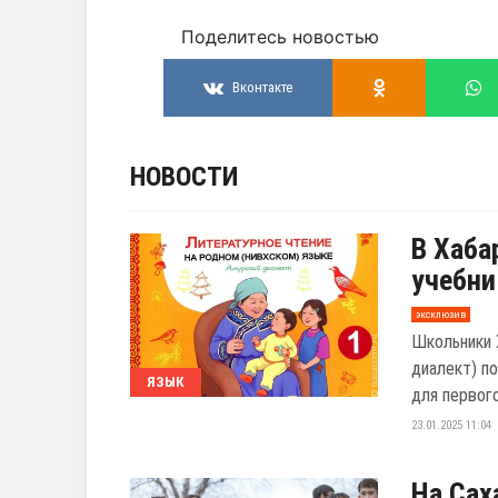
Поделитесь новостью
Вконтакте
НОВОСТИ
В Хаба
учебни
эксклюзив
Школьники 
диалект) п
ЯЗЫК
для первого
23.01.2025 11:04
На Сах