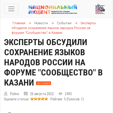
Главная
→
Новости
→
События
→
Эксперты
обсудили сохранение языков народов России на
форуме "Сообщество" в Казани
ЭКСПЕРТЫ ОБСУДИЛИ
СОХРАНЕНИЕ ЯЗЫКОВ
НАРОДОВ РОССИИ НА
ФОРУМЕ "СООБЩЕСТВО" В
КАЗАНИ
ЭКСКЛЮЗИВ
Polina
26 августа 2022
2492
Оцените статью
Рейтинг:
5
(Голосов:
1
)