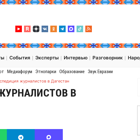
ты
События
Эксперты
Интервью
Разговорник
Нар
от
Медиафорум
Этнопарки
Образование
Звук Евразии
спедиция журналистов в Дагестан
ЖУРНАЛИСТОВ В