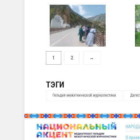
1
2
→
ТЭГИ
Гильдия межэтнической журналистики
Дагес
НАРОД
О проек