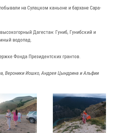
побывали на Сулацком каньоне и бархане Сара-
высокогорный Дагестан: Гуниб, Гунибский и
емный водопад.
ержке Фонда Президентских грантов.
ва, Вероники Иошко, Андрея Цындрина и Альфии