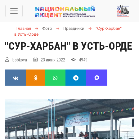
Главная
→
Фото
→
Праздники
→
"Сур-Харбан"
в Усть-Орде
"СУР-ХАРБАН" В УСТЬ-ОРДЕ
bobkova
23 июня 2022
4949