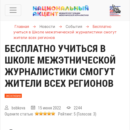
Главная
→
Новости
→
События
→
Бесплатно
учиться в Школе межэтнической журналистики смогут
жители всех регионов
БЕСПЛАТНО УЧИТЬСЯ В
ШКОЛЕ МЕЖЭТНИЧЕСКОЙ
ЖУРНАЛИСТИКИ СМОГУТ
ЖИТЕЛИ ВСЕХ РЕГИОНОВ
ЭКСКЛЮЗИВ
bobkova
15 июня 2022
2244
Оцените статью
Рейтинг:
5
(Голосов:
3
)