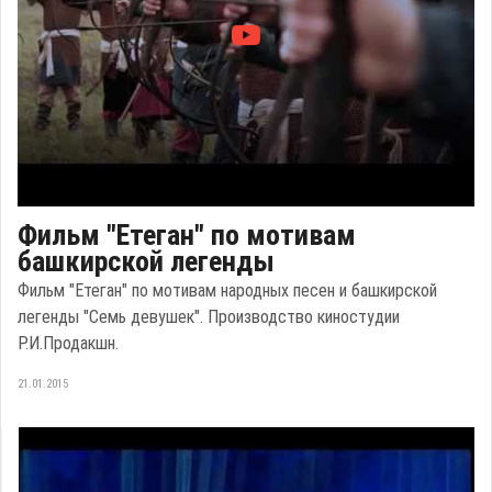
Фильм "Етеган" по мотивам
башкирской легенды
Фильм "Етеган" по мотивам народных песен и башкирской
легенды "Семь девушек". Производство киностудии
Р.И.Продакшн.
21.01.2015