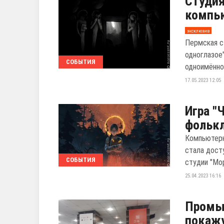
Студия
компью
эксклюзив
Пермская с
одноглазое
СОБЫТИЯ
одноимённо
17.05.2023 12:05
Игра "
фолькл
Компьютерн
стала досту
СОБЫТИЯ
студии "Мо
25.04.2023 16:16
Промы
покажу