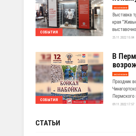
эксклюзив
Выставка т
края "Живы
выставочном
СОБЫТИЯ
25.11.2022 15:04
В Перм
возрож
эксклюзив
Праздник в
Чинагортск
Пермского к
СОБЫТИЯ
09.11.2022 17:57
СТАТЬИ