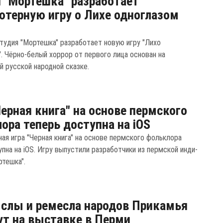
 "Мортешка" разработает
терную игру о Лихе одноглазом
тудия "Мортешка" разработает новую игру "Лихо
". Чёрно-белый хоррор от первого лица основан на
й русской народной сказке.
Черная книга" на основе пермского
ора теперь доступна на iOS
ая игра "Черная книга" на основе пермского фольклора
пна на iOS. Игру выпустили разработчики из пермской инди-
ртешка".
слы и ремесла народов Прикамья
т на выставке в Перми