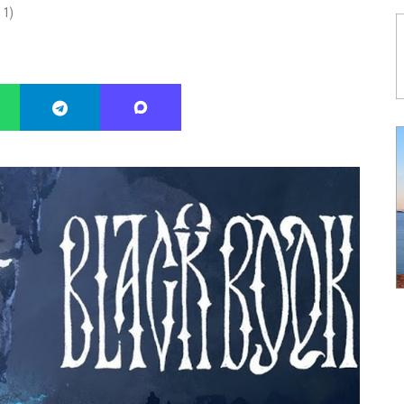
:
1
)