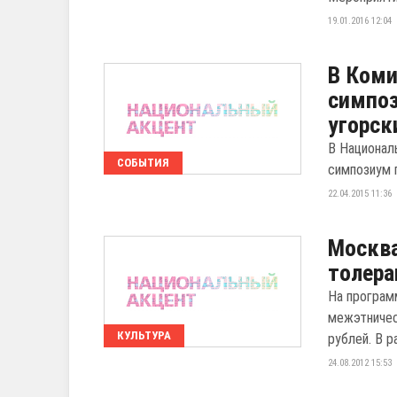
19.01.2016 12:04
В Ком
симпоз
угорск
В Национал
СОБЫТИЯ
симпозиум п
22.04.2015 11:36
Москва
толер
На програм
межэтничес
КУЛЬТУРА
рублей. В р
24.08.2012 15:53