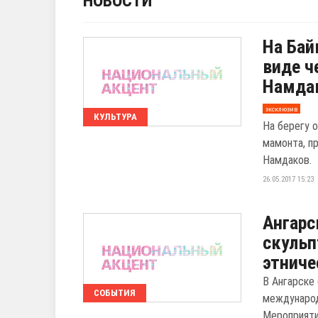
НОВОСТИ
На Бай
виде ч
Намда
эксклюзив
КУЛЬТУРА
На берегу 
мамонта, п
Намдаков.
26.05.2017 15:23
Ангарс
скульп
этнич
В Ангарске
СОБЫТИЯ
международ
Мероприятие