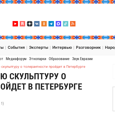
ты
События
Эксперты
Интервью
Разговорник
Нар
от
Медиафорум
Этнопарки
Образование
Звук Евразии
 скульптуру о толерантности пройдет в Петербурге
Ю СКУЛЬПТУРУ О
ОЙДЕТ В ПЕТЕРБУРГЕ
:
1
)