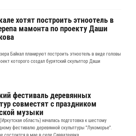
кале хотят построить этноотель в
ерепа мамонта по проекту Даши
кова
озера Байкал планируют построить этноотель в виде головы
роект которого создал бурятский скульптор Даши
кий фестиваль деревянных
тур совместят с праздником
еской музыки
 (Иркутская область) началась подготовка к шестому
ному фестивалю деревянной скульптуры "Лукоморье".
 состоится в мае в селе Савватеевка. ...