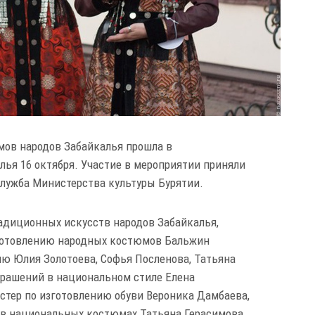
ов народов Забайкалья прошла в
лья 16 октября. Участие в мероприятии приняли
служба Министерства культуры Бурятии.
адиционных искусств народов Забайкалья,
зготовлению народных костюмов Бальжин
ю Юлия Золотоева, Софья Посленова, Татьяна
крашений в национальном стиле Елена
стер по изготовлению обуви Вероника Дамбаева,
 в национальных костюмах Татьяна Герасимова.