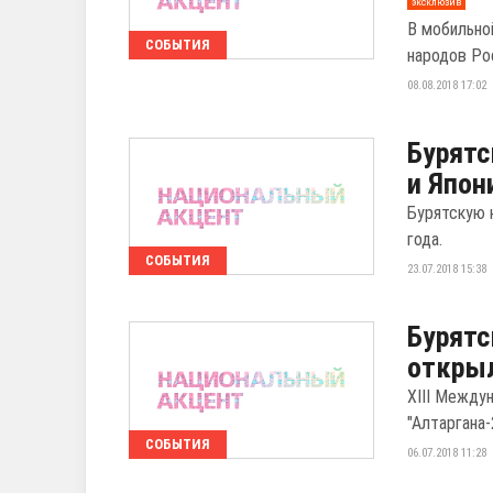
эксклюзив
В мобильно
СОБЫТИЯ
народов Ро
08.08.2018 17:02
Бурятс
и Япон
Бурятскую к
года.
СОБЫТИЯ
23.07.2018 15:38
Бурятс
открыл
XIII Между
"Алтаргана-
СОБЫТИЯ
06.07.2018 11:28