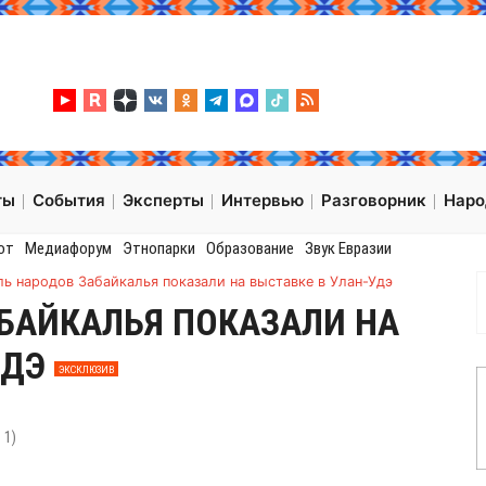
ты
События
Эксперты
Интервью
Разговорник
Нар
от
Медиафорум
Этнопарки
Образование
Звук Евразии
ь народов Забайкалья показали на выставке в Улан-Удэ
БАЙКАЛЬЯ ПОКАЗАЛИ НА
УДЭ
ЭКСКЛЮЗИВ
:
1
)