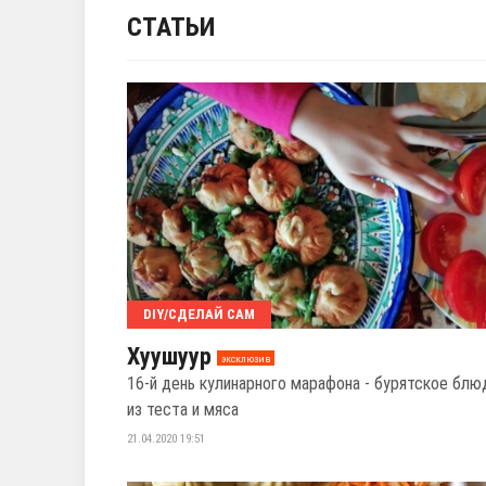
СТАТЬИ
DIY/СДЕЛАЙ САМ
Хуушуур
эксклюзив
16-й день кулинарного марафона - бурятское блю
из теста и мяса
21.04.2020 19:51