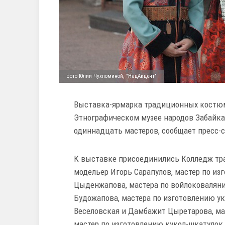
фото Юлии Чухломиной, "НацАкцент"
Выставка-ярмарка традиционных костюм
Этнографическом музее народов Забайка
одиннадцать мастеров, сообщает пресс-
К выставке присоединились Колледж тр
модельер Игорь Сарапулов, мастер по и
Цыденжапова, мастера по войлоковаляни
Будожапова, мастера по изготовлению у
Веселовская и Дамбажит Цыретарова, ма
мастер по изготовлению кукол-шкатулок