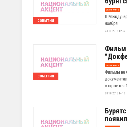
бурятс
эксклюзив
II Междуна
СОБЫТИЯ
ноября.
23.11.2018 12:52
Фильмы
"Докфе
эксклюзив
Фильмы на 
СОБЫТИЯ
документал
откроется 1
08.10.2018 14:10
Бурятс
появил