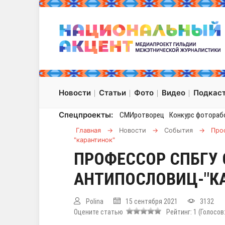
Новости
Статьи
Фото
Видео
Подкас
Спецпроекты:
СМИротворец
Конкурс фотораб
Главная
→
Новости
→
События
→
Про
"карантинок"
ПРОФЕССОР СПБГУ 
АНТИПОСЛОВИЦ-"К
Polina
15 сентября 2021
3132
Оцените статью
Рейтинг:
1
(Голосов