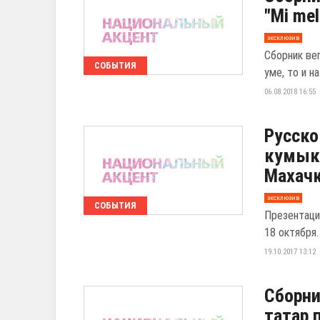
"Mi mel
эксклюзив
Сборник веп
СОБЫТИЯ
уме, то и н
06.08.2018 16:55
Русско
кумыкс
Махач
эксклюзив
СОБЫТИЯ
Презентаци
18 октября.
19.10.2017 13:12
Сборни
татар 