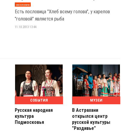
эксклюзив
Есть пословица "Хлеб всему голова", у карелов
"головой" является рыба
11.10.2013 13:44
СОБЫТИЯ
МУЗЕИ
Русская народная
В Астрахани
культура
открылся центр
Подмосковья
русской культуры
"Раздивье"