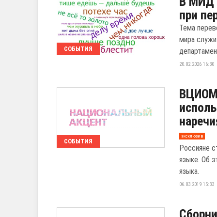
В МИД 
при пе
Тема перев
мира служи
СОБЫТИЯ
департамент
20.02.2026 16:30
ВЦИОМ:
исполь
наречи
эксклюзив
СОБЫТИЯ
Россияне с
языке. Об 
языка.
06.03.2019 15:33
Сборни