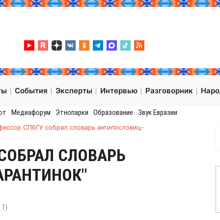
ты
События
Эксперты
Интервью
Разговорник
Нар
от
Медиафорум
Этнопарки
Образование
Звук Евразии
фессор СПбГУ собрал словарь антипословиц-
СОБРАЛ СЛОВАРЬ
АРАНТИНОК"
:
1
)