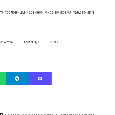
антипословицы картиной мира во время пандемии в
ворчество
пословицы
СПбГУ