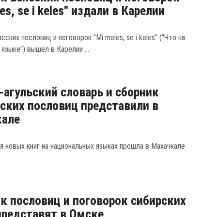
es, se i keles" издали в Карелии
сских пословиц и поговорок "Mi meles, se i keles" ("Что на
а языке") вышел в Карелии ...
-агульский словарь и сборник
ких пословиц представили в
кале
я новых книг на национальных языках прошла в Махачкале
к пословиц и поговорок сибирских
представят в Омске