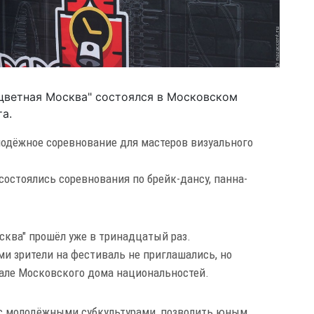
цветная Москва" состоялся в Московском
а.
лодёжное соревнование для мастеров визуального
состоялись соревнования по брейк-дансу, панна-
сква" прошёл уже в тринадцатый раз.
и зрители на фестиваль не приглашались, но
нале Московского дома национальностей.
 с молодёжными субкультурами, позволить юным