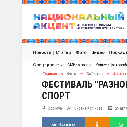
Новости
Статьи
Фото
Видео
Подкас
Спецпроекты:
СМИротворец
Конкурс фотораб
Главная
→
Фото
→
События
→
Фестива
ФЕСТИВАЛЬ "РАЗНО
СПОРТ
bobkova
Оксана Когинова
25 авг
Вконтакте