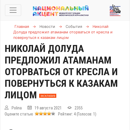
Главная
→
Новости
→
События
→
Николай
Долуда предложил атаманам оторваться от кресла и
повернуться к казакам лицом
НИКОЛАЙ ДОЛУДА
ПРЕДЛОЖИЛ АТАМАНАМ
ОТОРВАТЬСЯ ОТ КРЕСЛА И
ПОВЕРНУТЬСЯ К КАЗАКАМ
ЛИЦОМ
ЭКСКЛЮЗИВ
Polina
19 августа 2021
2355
Оцените статью
Рейтинг:
4
(Голосов:
1
)