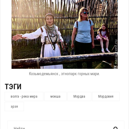
Козьмодемьянск , этнопарк горных мари.
ТЭГИ
волга - река мира
мокша
Мордва
Мордовия
эрзя