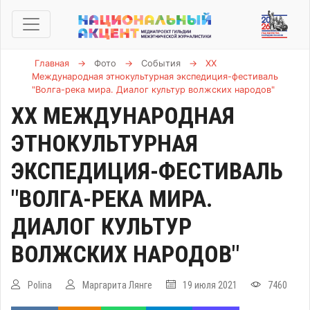
Главная
→
Фото
→
События
→
XX
Международная этнокультурная экспедиция-фестиваль
"Волга-река мира. Диалог культур волжских народов"
XX МЕЖДУНАРОДНАЯ
ЭТНОКУЛЬТУРНАЯ
ЭКСПЕДИЦИЯ-ФЕСТИВАЛЬ
"ВОЛГА-РЕКА МИРА.
ДИАЛОГ КУЛЬТУР
ВОЛЖСКИХ НАРОДОВ"
Polina
Маргарита Лянге
19 июля 2021
7460