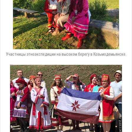
Участницы этноэкспедиции на высоком берегу в Козьмодемьянске.