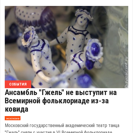
СОБЫТИЯ
Ансамбль "Гжель" не выступит на
Всемирной фольклориаде из-за
ковида
эксклюзив
Московский государственный академический театр танца
"Гжель" сняли с участия в VI Всемирной фольклориаде