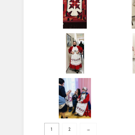
1
2
→