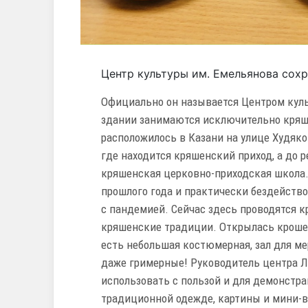
Центр культуры им. Емельянова сох
Официально он называется Центром культ
здании занимаются исключительно кряш
расположилось в Казани на улице Худяк
где находится кряшенский приход, а до
кряшенская церковно-приходская школа.
прошлого года и практически бездейство
с пандемией. Сейчас здесь проводятся к
кряшенские традиции. Открылась крошечн
есть небольшая костюмерная, зал для м
даже гримерные! Руководитель центра 
использовать с пользой и для демонстр
традиционной одежде, картины и мини-