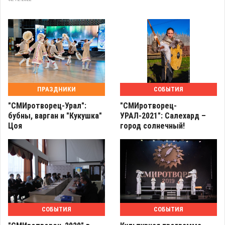
ПРАЗДНИКИ
СОБЫТИЯ
"СМИротворец-Урал":
"СМИротворец-
бубны, варган и "Кукушка"
УРАЛ-2021": Салехард –
Цоя
город солнечный!
СОБЫТИЯ
СОБЫТИЯ