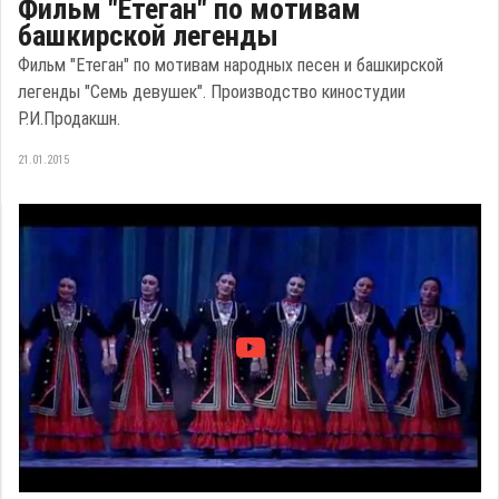
Фильм "Етеган" по мотивам
башкирской легенды
Фильм "Етеган" по мотивам народных песен и башкирской
легенды "Семь девушек". Производство киностудии
Р.И.Продакшн.
21.01.2015