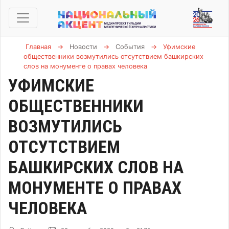
Главная
→
Новости
→
События
→
Уфимские
общественники возмутились отсутствием башкирских
слов на монументе о правах человека
УФИМСКИЕ
ОБЩЕСТВЕННИКИ
ВОЗМУТИЛИСЬ
ОТСУТСТВИЕМ
БАШКИРСКИХ СЛОВ НА
МОНУМЕНТЕ О ПРАВАХ
ЧЕЛОВЕКА