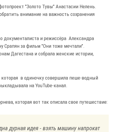
фотопроект "Золото Тувы" Анастасии Нелень.
обратить внимание на важность сохранения
ло документалиста и режиссёра Александра
ну Срапян за фильм "Они тоже мечтали".
онам Дагестана и собрала женские истории,
й, которая в одиночку совершила пеше-водный
выкладывала на YouTube-канал.
рнева, которая вот так описала свое путешествие:
одна дурная идея - взять машину напрокат