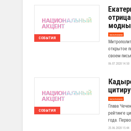
Екатер
отрица
модны
эксклюзив
СОБЫТИЯ
Митрополит
открытое п
своем письм
06.07.2020 14:50
Кадыро
цитиру
эксклюзив
Глава Чече
СОБЫТИЯ
рейтинге ц
года. Первое
25.06.2020 15:44