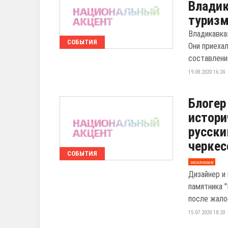
Владик
туриз
Владикавка
СОБЫТИЯ
Они приехал
составления 
19.08.2020 16:24
Блогер
истори
русски
черкес
СОБЫТИЯ
эксклюзив
Дизайнер и
памятника 
после жало
15.07.2020 18:20