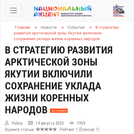
Главная
→
Новости
→
События
→
В стратегию
развития арктической зоны Якутии включили
сохранение уклада жизни коренных народов
В СТРАТЕГИЮ РАЗВИТИЯ
АРКТИЧЕСКОЙ ЗОНЫ
ЯКУТИИ ВКЛЮЧИЛИ
СОХРАНЕНИЕ УКЛАДА
ЖИЗНИ КОРЕННЫХ
НАРОДОВ
ЭКСКЛЮЗИВ
Polina
14 августа 2020
1959
Оцените статью
Рейтинг:
1
(Голосов:
1
)