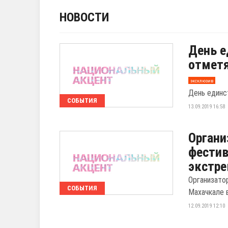
НОВОСТИ
День е
отметя
эксклюзив
День единс
СОБЫТИЯ
13.09.2019 16:58
Органи
фестив
экстр
Организато
СОБЫТИЯ
Махачкале 
12.09.2019 12:10