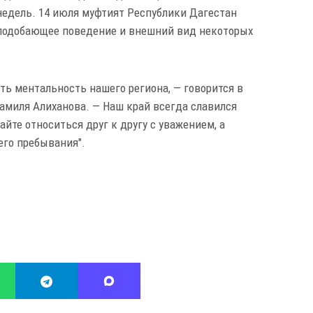
недель. 14 июля муфтият Республики Дагестан
неподобающее поведение и внешний вид некоторых
ь ментальность нашего региона, — говорится в
миля Алиханова. — Наш край всегда славился
йте относиться друг к другу с уважением, а
его пребывания".