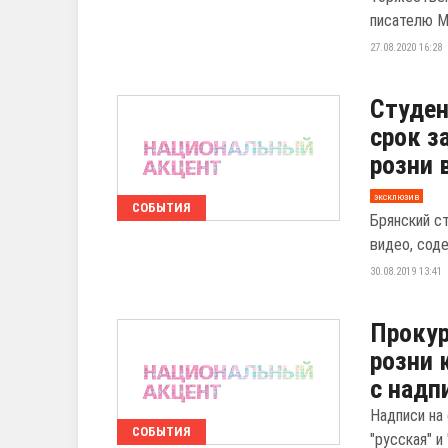
писателю М
27.08.2020 16:28
Студен
срок з
розни 
эксклюзив
СОБЫТИЯ
Брянский с
видео, сод
30.08.2019 13:41
Прокур
розни
с надп
Надписи на
СОБЫТИЯ
"русская" и