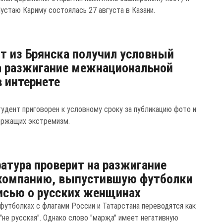
устаю Кариму состоялась 27 августа в Казани.
т из Брянска получил условный
а разжигание межнациональной
в интернете
тудент приговорен к условному сроку за публикацию фото и
ержащих экстремизм.
атура проверит на разжигание
 компанию, выпустившую футболки
исью о русских женщинах
 футболках с флагами России и Татарстана переводятся как
 "не русская". Однако слово "марҗа" имеет негативную