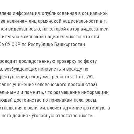
явлена информация, опубликованная в социальной
тве наличием лиц армянской национальности в г.
тся видеозаписью, на которой автор видеозаписи
жительно армянской национальности, что они
жбе СУ СКР по Республике Башкортостан.
проводит доследственную проверку по факту
ов, возбуждающих ненависть и вражду по
еступления, предусмотренного ч. 1 ст. 282
равно унижение человеческого достоинства).
ельными и помнить, что размещение информации,
ющей достоинство по признакам пола, расы,
отношения к религии, влечет административную, а
чного деяния - уголовную ответственность.