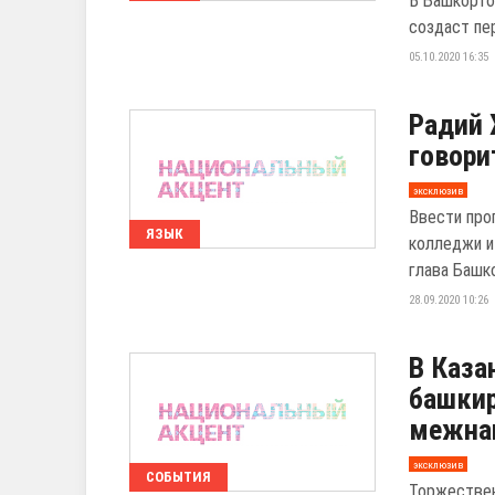
В Башкорто
создаст пе
05.10.2020 16:35
Радий 
говори
эксклюзив
Ввести про
ЯЗЫК
колледжи и
глава Башко
28.09.2020 10:26
В Каза
башкир
межна
эксклюзив
СОБЫТИЯ
Торжествен