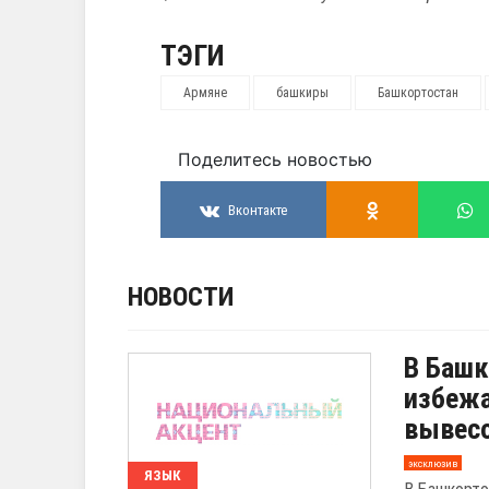
ТЭГИ
Армяне
башкиры
Башкортостан
Поделитесь новостью
Вконтакте
НОВОСТИ
В Башк
избежа
вывесо
эксклюзив
ЯЗЫК