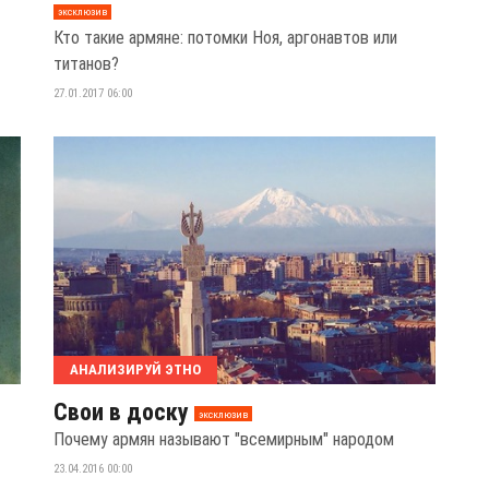
эксклюзив
Кто такие армяне: потомки Ноя, аргонавтов или
титанов?
27.01.2017 06:00
АНАЛИЗИРУЙ ЭТНО
Свои в доску
эксклюзив
Почему армян называют "всемирным" народом
23.04.2016 00:00