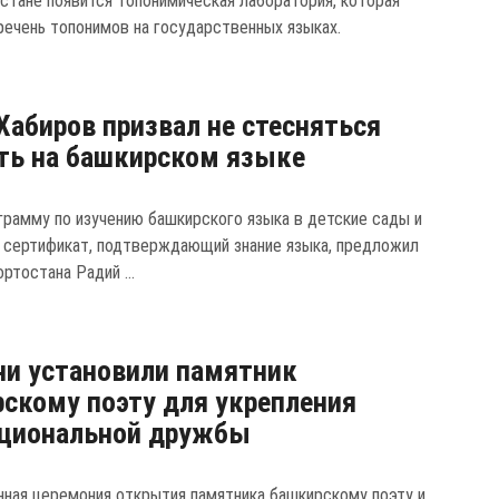
стане появится топонимическая лаборатория, которая
речень топонимов на государственных языках.
Хабиров призвал не стесняться
ть на башкирском языке
грамму по изучению башкирского языка в детские сады и
 сертификат, подтверждающий знание языка, предложил
ртостана Радий ...
ни установили памятник
скому поэту для укрепления
циональной дружбы
ная церемония открытия памятника башкирскому поэту и