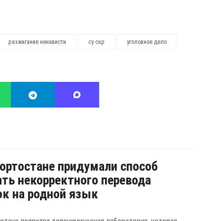
разжигание ненависти
су скр
уголовное дело
ортостане придумали способ
ть некорректного перевода
к на родной язык