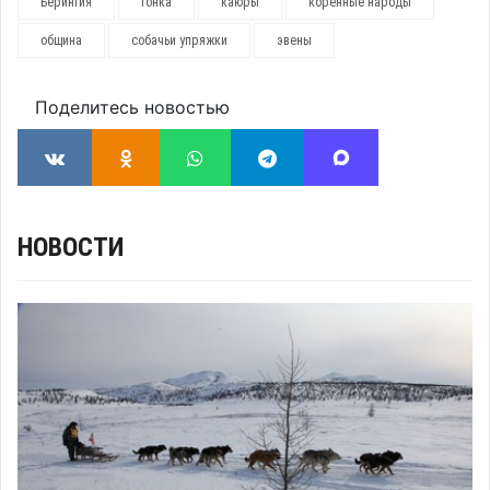
Берингия
гонка
каюры
коренные народы
община
собачьи упряжки
эвены
Поделитесь новостью
НОВОСТИ