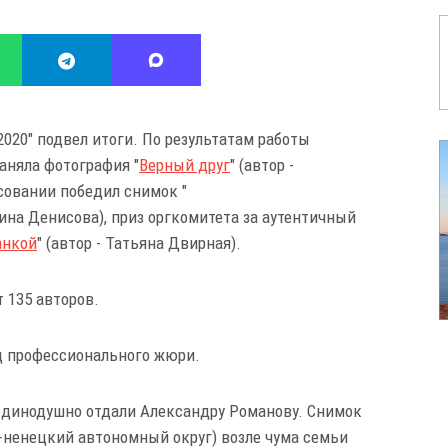
020" подвел итоги. По результатам работы
аняла фотография "
Верный друг
" (автор -
совании победил снимок "
рина Денисова), приз оргкомитета за аутентичный
анкой
" (автор - Татьяна Двирная).
т 135 авторов.
уд профессионального жюри.
единодушно отдали Александру Романову. Снимок
-ненецкий автономный округ) возле чума семьи