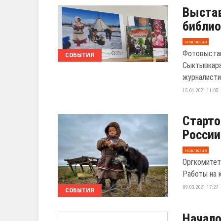
Выстав
библио
эксклюзив
Фотовыстав
СОБЫТИЯ
Сыктывкара
журналисти
15.04.2021 11:05
Старто
России
эксклюзив
Оргкомитет
Работы на к
09.03.2021 17:27
СОБЫТИЯ
Начало