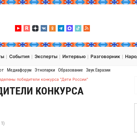
ты
События
Эксперты
Интервью
Разговорник
Нар
от
Медиафорум
Этнопарки
Образование
Звук Евразии
еделены победители конкурса "Дети России"
ДИТЕЛИ КОНКУРСА
:
1
)