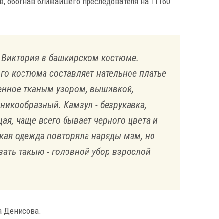
ов, обогнав ближайшего преследователя на 11160
 Виктория в башкирском костюме.
го костюма составляет нательное платье
шенное тканым узором, вышивкой,
никообразный. Камзул - безрукавка,
ая, чаще всего бывает черного цвета и
кая одежда повторяла наряды мам, но
вать такыю - головной убор взрослой
а Денисова.