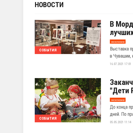
НОВОСТИ
В Мор
лучших
эксклюзив
Выставка п
СОБЫТИЯ
в Чувашии, 
16.07.2021 17:01
Заканч
"Дети 
эксклюзив
До конца п
дней. По пр
СОБЫТИЯ
05.05.2021 11:14