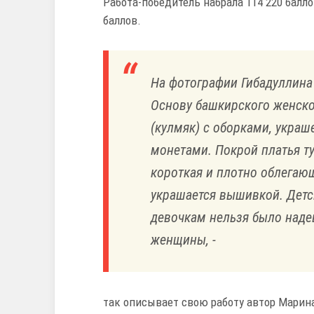
Работа-победитель набрала 114 220 балл
баллов.
На фотографии Гибадуллина
Основу башкирского женско
(кулмяк) с оборками, укра
монетами. Покрой платья ту
короткая и плотно облегающ
украшается вышивкой. Детс
девочкам нельзя было наде
женщины, -
так описывает свою работу автор Марин