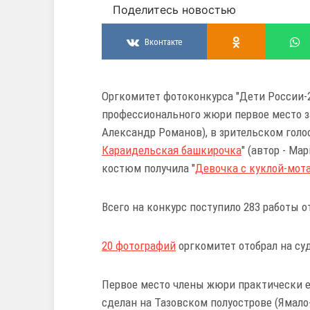
Поделитесь новостью
Вконтакте
Оргкомитет фотоконкурса "Дети России-2
профессионального жюри первое место з
Александр Романов), в зрительском голо
Караидельская башкирочка
" (автор - Ма
костюм получила "
Девочка с куклой-мот
Всего на конкурс поступило 283 работы о
20 фотографий
оргкомитет отобрал на с
Первое место члены жюри практически 
сделан на Тазовском полуострове (Ямало