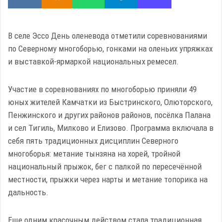
В селе Эссо День оленевода отметили соревнованиями
по Северному многоборью, гонками на оленьих упряжках
и выставкой-ярмаркой национальных ремесел.
Участие в соревнованиях по многоборью приняли 49
юных жителей Камчатки из Быстринского, Олюторского,
Пенжинского и других районов районов, посёлка Палана
и сел Тигиль, Милково и Елизово. Программа включала в
себя пять традиционных дисциплин Северного
многоборья: метание тынзяна на хорей, тройной
национальный прыжок, бег с палкой по пересечённой
местности, прыжки через нарты и метание топорика на
дальность.
Еще одним красочным действом стала традиционная