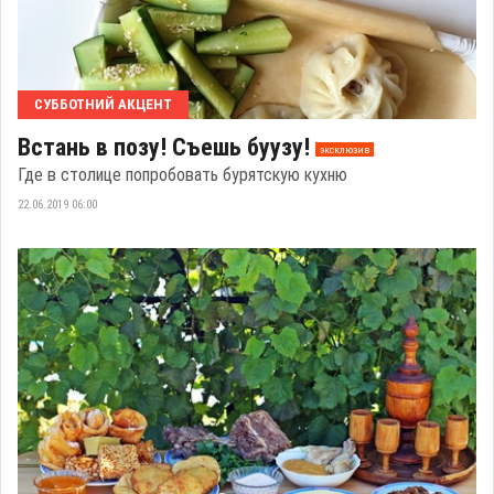
СУББОТНИЙ АКЦЕНТ
Встань в позу! Съешь буузу!
эксклюзив
Где в столице попробовать бурятскую кухню
22.06.2019 06:00