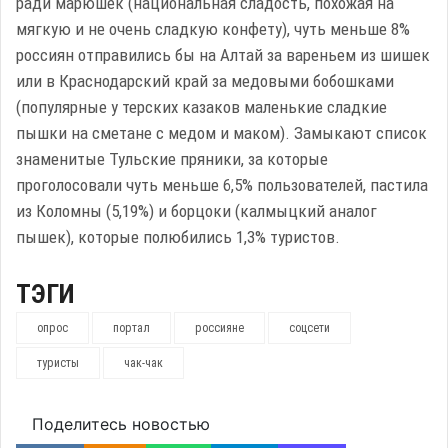
ради марюшек (национальная сладость, похожая на
мягкую и не очень сладкую конфету), чуть меньше 8%
россиян отправились бы на Алтай за вареньем из шишек
или в Краснодарский край за медовыми бобошками
(популярные у терских казаков маленькие сладкие
пышки на сметане с медом и маком). Замыкают список
знаменитые Тульские пряники, за которые
проголосовали чуть меньше 6,5% пользователей, пастила
из Коломны (5,19%) и борцоки (калмыцкий аналог
пышек), которые полюбились 1,3% туристов.
ТЭГИ
опрос
портал
россияне
соцсети
туристы
чак-чак
Поделитесь новостью