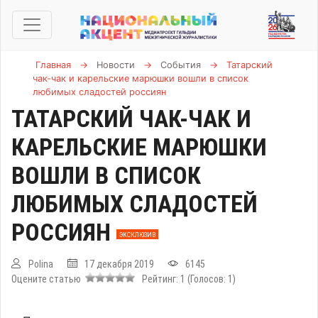
Главная
→
Новости
→
События
→
Татарский
чак-чак и карельские марюшки вошли в список
любимых сладостей россиян
ТАТАРСКИЙ ЧАК-ЧАК И
КАРЕЛЬСКИЕ МАРЮШКИ
ВОШЛИ В СПИСОК
ЛЮБИМЫХ СЛАДОСТЕЙ
РОССИЯН
ЭКСКЛЮЗИВ
Polina
17 декабря 2019
6145
Оцените статью
Рейтинг:
1
(Голосов:
1
)