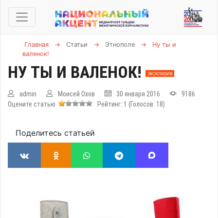
Главная
→
Статьи
→
Этнополе
→
Ну ты и
валенок!
НУ ТЫ И ВАЛЕНОК!
ЭКСКЛЮЗИВ
admin
Моисей Охов
30 января 2016
9186
Оцените статью
Рейтинг:
1
(Голосов:
18
)
Поделитесь статьей