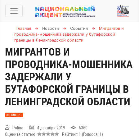
Главная
→
Новости
→
События
→
Мигрантов и
проводника-мошенника задержали у бутафорской
границы в Ленинградской области
МИГРАНТОВ И
ПРОВОДНИКА-МОШЕННИКА
ЗАДЕРЖАЛИ У
БУТАФОРСКОЙ ГРАНИЦЫ В
ЛЕНИНГРАДСКОЙ ОБЛАСТИ
ЭКСКЛЮЗИВ
Polina
4 декабря 2019
6360
Оцените статью
Рейтинг:
1
(Голосов:
1
)