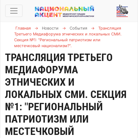
Главная
→
Новости
→
События
→
Трансляция
Третьего Медиафорума этнических и локальных СМИ.
Секция №1: "Региональный патриотизм или
местечковый национализм?".
ТРАНСЛЯЦИЯ ТРЕТЬЕГО
МЕДИАФОРУМА
ЭТНИЧЕСКИХ И
ЛОКАЛЬНЫХ СМИ. СЕКЦИЯ
№1: "РЕГИОНАЛЬНЫЙ
ПАТРИОТИЗМ ИЛИ
МЕСТЕЧКОВЫЙ