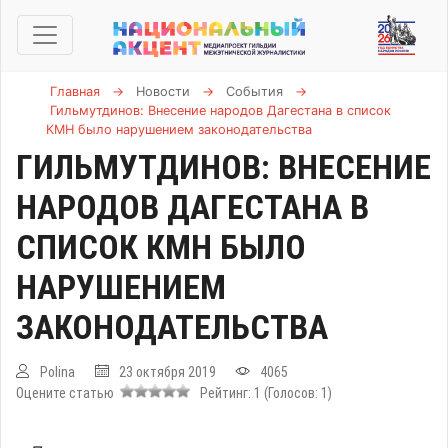
Главная
→
Новости
→
События
→
Гильмутдинов: Внесение народов Дагестана в список
КМН было нарушением законодательства
ГИЛЬМУТДИНОВ: ВНЕСЕНИЕ
НАРОДОВ ДАГЕСТАНА В
СПИСОК КМН БЫЛО
НАРУШЕНИЕМ
ЗАКОНОДАТЕЛЬСТВА
Polina
23 октября 2019
4065
Оцените статью
Рейтинг:
1
(Голосов:
1
)