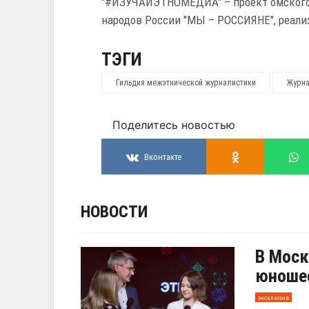
"#ИЗУЧАЙЭТНОМЕДИА" – проект омского 
народов России "МЫ – РОССИЯНЕ", реали
ТЭГИ
Гильдия межэтнической журналистики
Журн
Поделитесь новостью
Вконтакте
НОВОСТИ
В Моск
юношес
эксклюзив