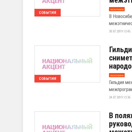
межэт
эксклюзив
СОБЫТИЯ
В Новосиби
межэтничес
30.07.2019 13:45
Гильди
снимет
народо
эксклюзив
СОБЫТИЯ
Гильдия ме
межпрограм
24.07.2019 13:36
В поля
руково