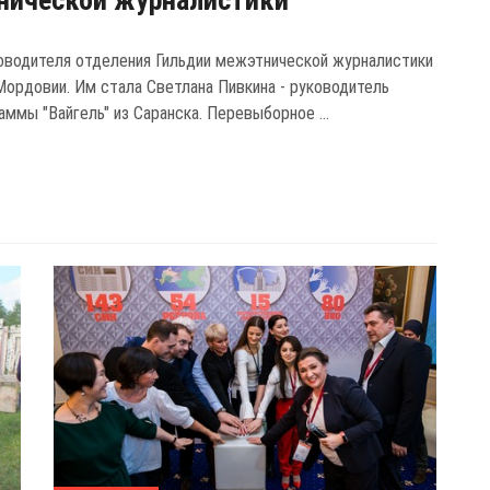
нической журналистики
оводителя отделения Гильдии межэтнической журналистики
Мордовии. Им стала Светлана Пивкина - руководитель
ммы "Вайгель" из Саранска. Перевыборное ...