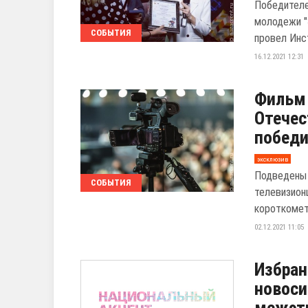
Победителе
молодежи "
СОБЫТИЯ
провел Инст
16.12.2021 12:31
Фильм 
Отечес
победи
эксклюзив
Подведены 
СОБЫТИЯ
телевизион
короткометр
02.12.2021 11:05
Избран
новоси