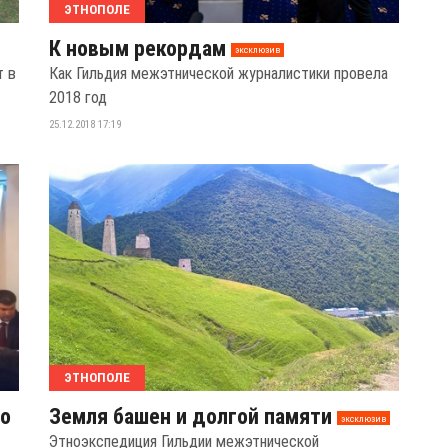
ЭТНОПОЛЕ
К новым рекордам
эксклюзив
т в
Как Гильдия межэтнической журналистики провела
2018 год
25.12.2018 17:19
ЭТНОПОЛЕ
по
Земля башен и долгой памяти
эксклюзив
Этноэкспедиция Гильдии межэтнической