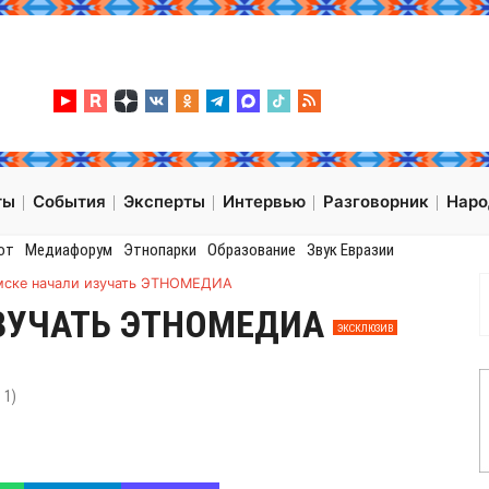
ты
События
Эксперты
Интервью
Разговорник
Нар
от
Медиафорум
Этнопарки
Образование
Звук Евразии
мске начали изучать ЭТНОМЕДИА
ИЗУЧАТЬ ЭТНОМЕДИА
ЭКСКЛЮЗИВ
:
1
)