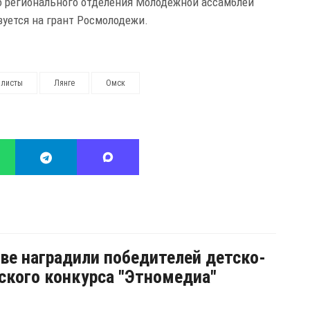
регионального отделения Молодежной ассамблеи
зуется на грант Росмолодежи.
алисты
Лянге
Омск
ве наградили победителей детско-
кого конкурса "Этномедиа"