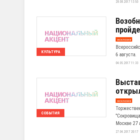
28.08.2017 13:50
Возобн
пройде
эксклюзив
Всероссийс
КУЛЬТУРА
6 августа.
04.05.2017 11:33
Выстав
открыл
эксклюзив
Торжествен
СОБЫТИЯ
"Сокровища
Москве 27 
27.04.2017 20:17