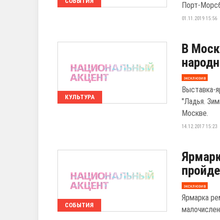
СОБЫТИЯ
Порт-Морсб
01.11.2019 15:56
В Моск
народн
эксклюзив
Выставка-я
КУЛЬТУРА
"Ладья. Зим
Москве.
14.12.2017 15:23
Ярмарк
пройде
эксклюзив
Ярмарка ре
СОБЫТИЯ
малочислен