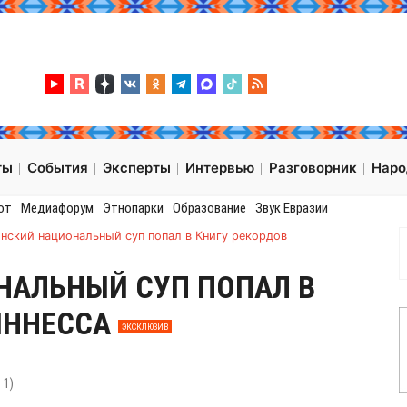
ты
События
Эксперты
Интервью
Разговорник
Нар
от
Медиафорум
Этнопарки
Образование
Звук Евразии
инский национальный суп попал в Книгу рекордов
НАЛЬНЫЙ СУП ПОПАЛ В
ИННЕССА
ЭКСКЛЮЗИВ
:
1
)