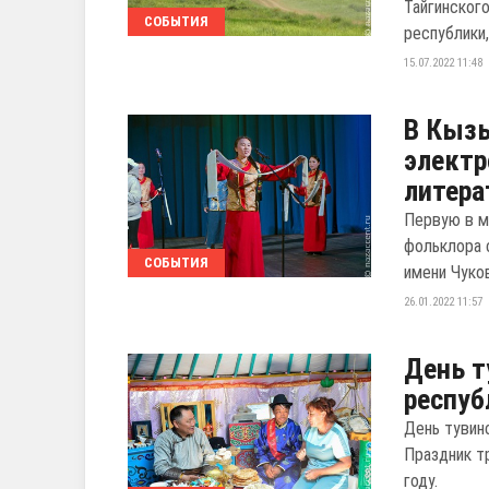
Тайгинског
СОБЫТИЯ
республики,
15.07.2022 11:48
В Кызы
электр
литер
Первую в м
фольклора 
СОБЫТИЯ
имени Чуков
26.01.2022 11:57
День т
респуб
День тувин
Праздник т
году.