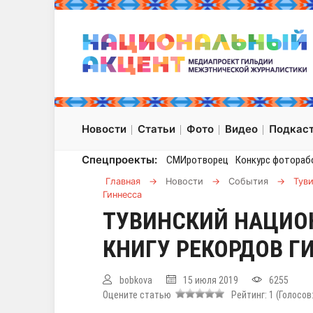
Новости
Статьи
Фото
Видео
Подкас
Спецпроекты:
СМИротворец
Конкурс фотораб
Главная
→
Новости
→
События
→
Тув
Гиннесса
ТУВИНСКИЙ НАЦИО
КНИГУ РЕКОРДОВ Г
bobkova
15 июля 2019
6255
Оцените статью
Рейтинг:
1
(Голосов