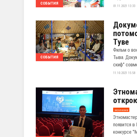
СОБЫТИЯ
01.11.2021 13:33
Докум
потомс
Туве
Фильм о во
Тыва. Доку
СОБЫТИЯ
скиф" совме
11.10.2021 15:58
Этнома
открою
эксклюзив
Этномастер
появится в
конкурсе "М