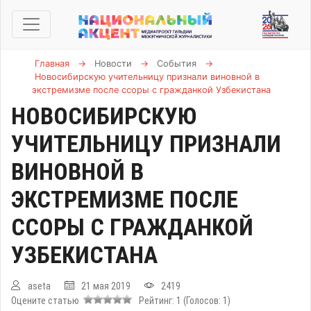
Главная
→
Новости
→
События
→
Новосибирскую учительницу признали виновной в
экстремизме после ссоры с гражданкой Узбекистана
НОВОСИБИРСКУЮ
УЧИТЕЛЬНИЦУ ПРИЗНАЛИ
ВИНОВНОЙ В
ЭКСТРЕМИЗМЕ ПОСЛЕ
ССОРЫ С ГРАЖДАНКОЙ
УЗБЕКИСТАНА
aseta
21 мая 2019
2419
Оцените статью
Рейтинг:
1
(Голосов:
1
)