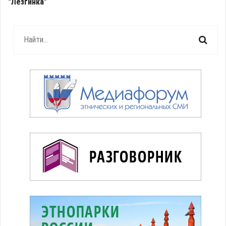
"Лезгинка"